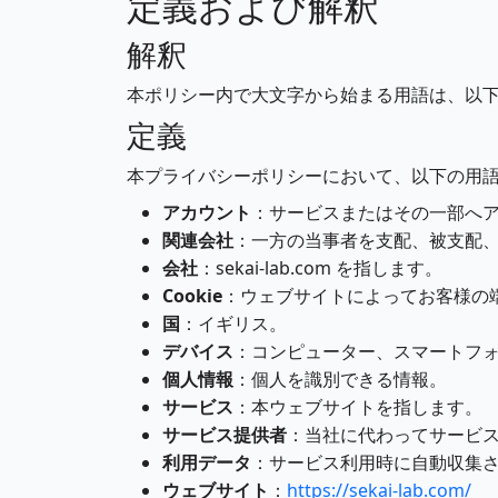
定義および解釈
解釈
本ポリシー内で大文字から始まる用語は、以
定義
本プライバシーポリシーにおいて、以下の用
アカウント
：サービスまたはその一部へ
関連会社
：一方の当事者を支配、被支配
会社
：sekai-lab.com を指します。
Cookie
：ウェブサイトによってお客様の
国
：イギリス。
デバイス
：コンピューター、スマートフ
個人情報
：個人を識別できる情報。
サービス
：本ウェブサイトを指します。
サービス提供者
：当社に代わってサービ
利用データ
：サービス利用時に自動収集
ウェブサイト
：
https://sekai-lab.com/